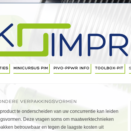
kingstoepassingen
sdeskundige / Verpakkingstechnolo
Ga naar de inhoud
TIES
MINICURSUS PIM
PIVO-PPWR INFO
TOOLBOX-PIT
PIM (2½ DAG)
PIM-NF
ZONDERE VERPAKKINGSVORMEN
PIM LOCATIES EN DATA
product te onderscheiden van uw concurrentie kan leiden
PIM AANMELDEN
kingsvormen. Deze vragen soms om maatwerktechnieken
pakken betrouwbaar en tegen de laagste kosten uit