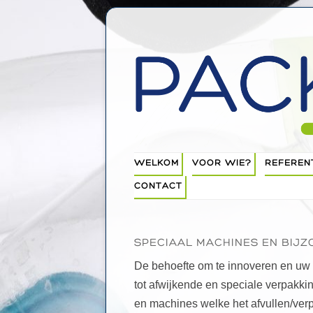
PIM, introductie cursus verpak
INTERIM Verpakking
WELKOM
VOOR WIE?
REFEREN
CONTACT
KLEINE BEDRIJVEN EN
HANDEL
MIDDELGROTE BEDRIJVEN
SPECIAAL MACHINES EN BIJ
De behoefte om te innoveren en uw 
GROTE PRODUCENTEN
tot afwijkende en speciale verpak
en machines welke het afvullen/ver