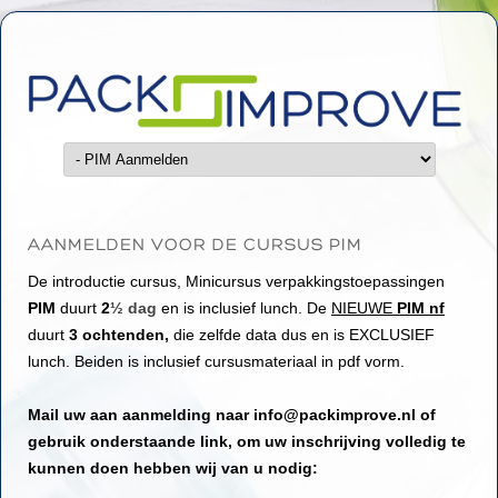
PIM, introductie cursus verpakkingstoepassingen
INTERIM Verpakkingsdeskundige /
Verpakkingstechnoloog
Ga naar de inhoud
AANMELDEN VOOR DE CURSUS PIM
De introductie cursus, Minicursus verpakkingstoepassingen
PIM
duurt
2
½ dag
en is inclusief lunch. De
NIEUWE
PIM nf
duurt
3 ochtenden,
die zelfde data dus en is EXCLUSIEF
lunch. Beiden is inclusief cursusmateriaal in pdf vorm.
Mail uw aan aanmelding naar info@packimprove.nl of
gebruik onderstaande link, om uw inschrijving volledig te
kunnen doen hebben wij van u nodig: